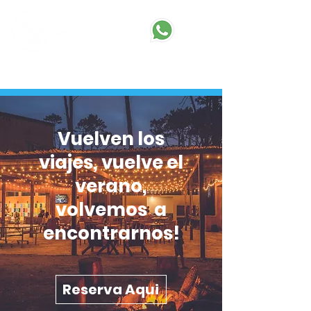
RESERVAR AQUÍ
Vuelven los
viajes, vuelve el
verano,
volvemos a
encontrarnos!
Reserva Aqui