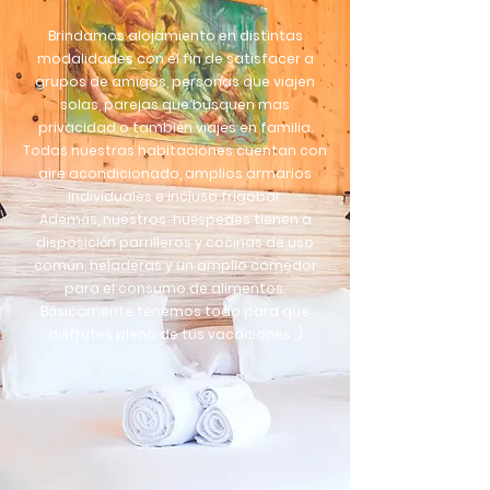
Brindamos alojamiento en distintas
modalidades con el fin de satisfacer a
grupos de amigos, personas
que viajen
solas, parejas que busquen mas
privacidad o también viajes en familia.
Todas nuestras habitaciones cuentan con
aire acondicionado, amplios armarios
individuales e incluso frigobar.
Además, nuestros huéspedes tienen a
disposición parrilleros y cocinas de uso
común, heladeras y un amplio comedor
para el consumo de alimentos.
Básicamente tenemos todo para que
disfrutes pleno de tus vacaciones ;)