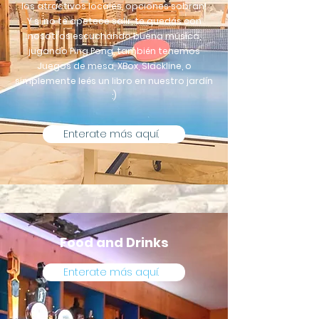
los atractivos locales, opciones sobran!
Y si no te apetece salir, te quedás con
nosotros escuchando buena música,
jugando Ping Pong, también tenemos
Juegos de mesa, XBox, Slackline, o
simplemente leés un libro en nuestro jardín
:)
Enterate más aquí.
Food and Drinks
Enterate más aquí.