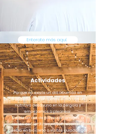
Enterate más aquí.
Actividades
Porque no existe un día aburrido en
Wanderlust, arrancamos el día con un
nutritivo desayuno en la pérgola y
empezamos a pleanear.
Desde un día de playa con amigos, a
clases de Surf/Kitesurf/SUP, recorrer el
pueblo en bicicleta o visitas guiadas por